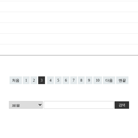
처음
1
2
3
4
5
6
7
8
9
10
다음
맨끝