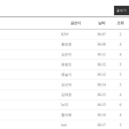
글쓰기
글쓴이
날짜
조회
KJW
06-07
2
황정현
06-08
4
김은지
06-11
4
윤평오
06-12
3
원슬기
06-12
5
김선덕
06-14
5
김채현
06-15
4
lsr52
06-15
6
황지헤
06-16
4
kmi
06-17
3