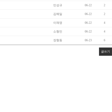
민성규
06-22
2
김해일
06-22
2
이채영
06-22
4
소형민
06-22
4
장형동
06-23
6
글쓰기