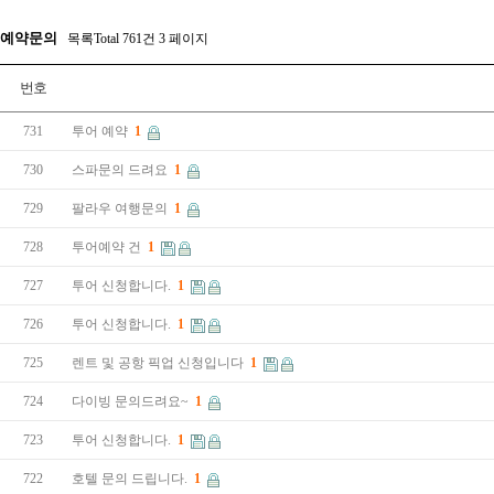
예약문의
목록Total 761건
3 페이지
번호
731
투어 예약
1
730
스파문의 드려요
1
729
팔라우 여행문의
1
728
투어예약 건
1
727
투어 신청합니다.
1
726
투어 신청합니다.
1
725
렌트 및 공항 픽업 신청입니다
1
724
다이빙 문의드려요~
1
723
투어 신청합니다.
1
722
호텔 문의 드립니다.
1