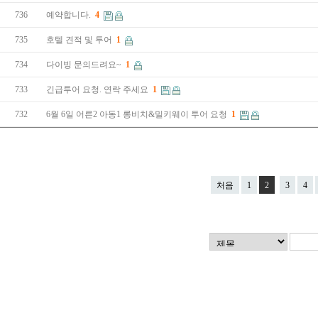
736
예약합니다.
4
735
호텔 견적 및 투어
1
734
다이빙 문의드려요~
1
733
긴급투어 요청. 연락 주세요
1
732
6월 6일 어른2 아동1 롱비치&밀키웨이 투어 요청
1
처음
1
2
3
4