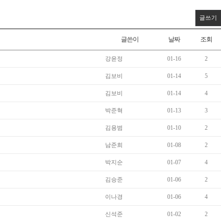
글쓰기
글쓴이
날짜
조회
강윤정
01-16
2
김보비
01-14
5
김보비
01-14
4
박준혁
01-13
3
김용범
01-10
2
남준희
01-08
2
박지순
01-07
4
김승준
01-06
2
이나경
01-06
4
신석준
01-02
2