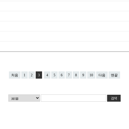
처음
1
2
3
4
5
6
7
8
9
10
다음
맨끝