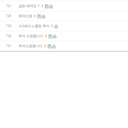
721
급한 예약요 !!
1
720
예약신청
1
719
서프&스노클링 투어
1
718
투어 신청합니다
1
717
투어신청합니다
2