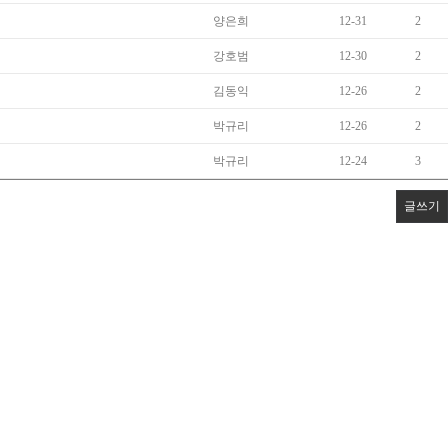
양은희
12-31
2
강호범
12-30
2
김동익
12-26
2
박규리
12-26
2
박규리
12-24
3
글쓰기