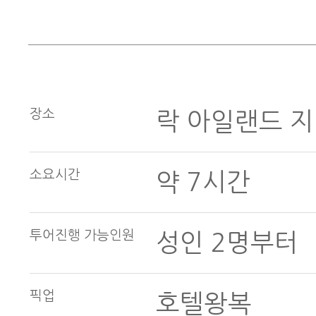
장소
락 아일랜드 
소요시간
약 7시간
투어진행 가능인원
성인 2명부터
픽업
호텔왕복